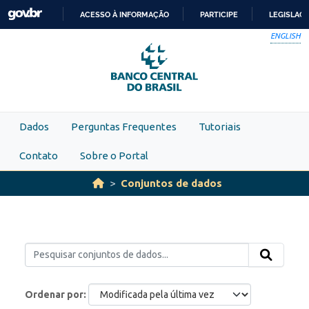
Skip to main content
ACESSO À INFORMAÇÃO
PARTICIPE
LEGISLAÇ
IR
ENGLISH
PARA
O
CONTEÚDO
Dados
Perguntas Frequentes
Tutoriais
Contato
Sobre o Portal
Conjuntos de dados
Ordenar por