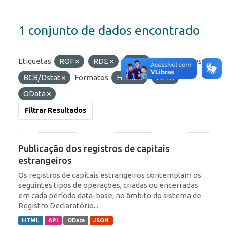
1 conjunto de dados encontrado
Etiquetas:
ROF
RDE
IED
Organizações:
BCB/Dstat
Formatos:
HTML
API
OData
Filtrar Resultados
Publicação dos registros de capitais
estrangeiros
Os registros de capitais estrangeiros contemplam os
seguintes tipos de operações, criadas ou encerradas
em cada período data-base, no âmbito do sistema de
Registro Declaratório...
HTML
API
OData
JSON