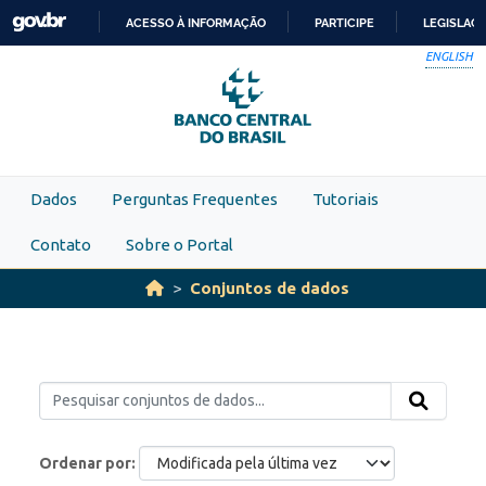
Skip to main content
ACESSO À INFORMAÇÃO
PARTICIPE
LEGISLAÇ
IR
ENGLISH
PARA
O
CONTEÚDO
Dados
Perguntas Frequentes
Tutoriais
Contato
Sobre o Portal
Conjuntos de dados
Ordenar por