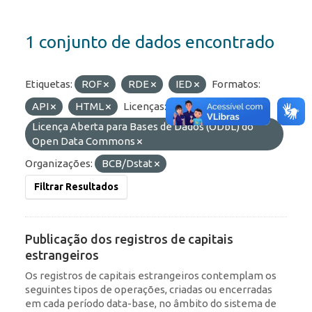
1 conjunto de dados encontrado
Etiquetas:
ROF
RDE
IED
Formatos:
API
HTML
Licenças:
Licença Aberta para Bases de Dados (ODbL) do
Open Data Commons
Organizações:
BCB/Dstat
Filtrar Resultados
Publicação dos registros de capitais
estrangeiros
Os registros de capitais estrangeiros contemplam os
seguintes tipos de operações, criadas ou encerradas
em cada período data-base, no âmbito do sistema de