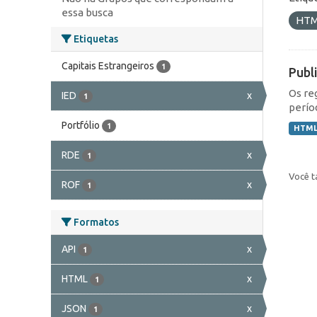
essa busca
HT
Etiquetas
Capitais Estrangeiros
1
Publ
Os re
IED
x
1
perío
Portfólio
1
HTM
RDE
x
1
Você t
ROF
x
1
Formatos
API
x
1
HTML
x
1
JSON
x
1