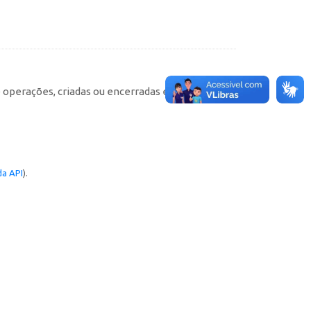
e operações, criadas ou encerradas em cada
a API
).