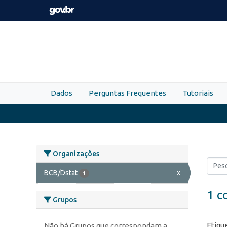
Skip to main content
Dados
Perguntas Frequentes
Tutoriais
Organizações
BCB/Dstat
x
1
1 c
Grupos
Etiqu
Não há Grupos que correspondam a