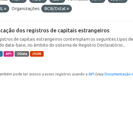
ML
Organizações:
BCB/Dstat
icação dos registros de capitais estrangeiros
gistros de capitais estrangeiros contemplam os seguintes tipos d
do data-base, no âmbito do sistema de Registro Declaratório...
L
API
OData
JSON
ambém pode ter acesso a esses registros usando a
API
(veja
Documentação d