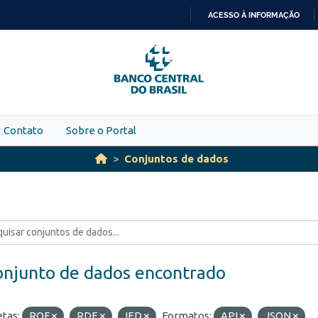
ACESSO À INFORMAÇÃO
IR
PARA
O
CONTEÚDO
Contato
Sobre o Portal
Conjuntos de dados
onjunto de dados encontrado
etas:
ROF
RDE
IED
Formatos:
API
JSON