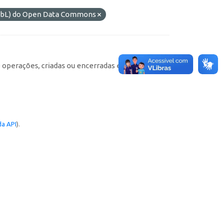
ODbL) do Open Data Commons
e operações, criadas ou encerradas em cada
a API
).