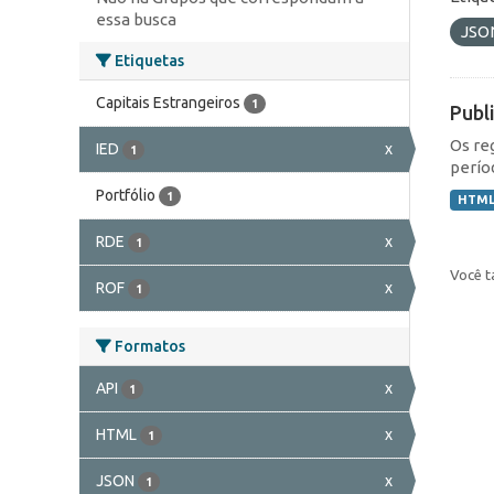
essa busca
JSO
Etiquetas
Capitais Estrangeiros
1
Publ
Os re
IED
x
1
perío
Portfólio
1
HTM
RDE
x
1
Você t
ROF
x
1
Formatos
API
x
1
HTML
x
1
JSON
x
1