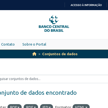
ACESSO À INFORMAÇÃO
IR
PARA
O
CONTEÚDO
Contato
Sobre o Portal
Conjuntos de dados
onjunto de dados encontrado
etas:
ROF
RDE
IED
Formatos:
HTML