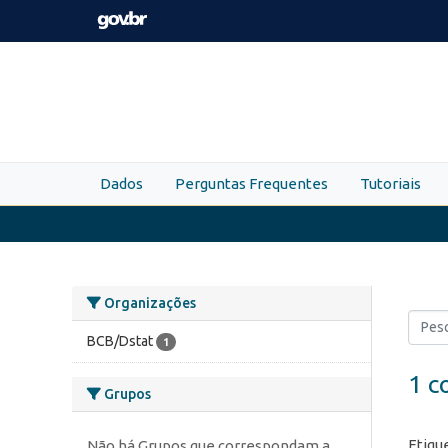
Skip to main content
Dados
Perguntas Frequentes
Tutoriais
Organizações
BCB/Dstat
1
1 c
Grupos
Etiqu
Não há Grupos que correspondam a