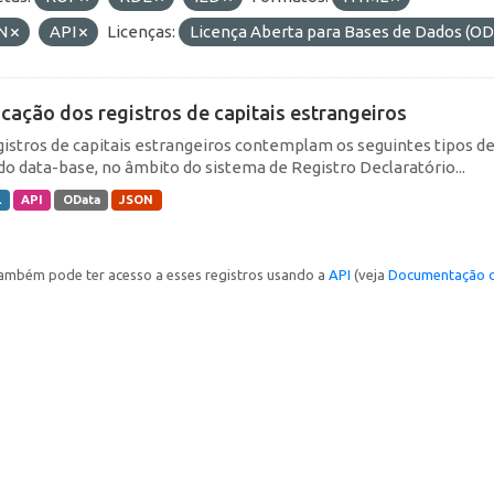
N
API
Licenças:
Licença Aberta para Bases de Dados (
icação dos registros de capitais estrangeiros
gistros de capitais estrangeiros contemplam os seguintes tipos d
do data-base, no âmbito do sistema de Registro Declaratório...
L
API
OData
JSON
ambém pode ter acesso a esses registros usando a
API
(veja
Documentação d