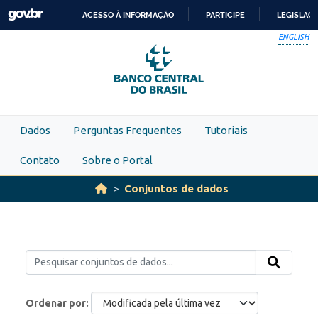
Skip to main content
ACESSO À INFORMAÇÃO
PARTICIPE
LEGISLAÇ
IR
ENGLISH
PARA
O
CONTEÚDO
Dados
Perguntas Frequentes
Tutoriais
Contato
Sobre o Portal
Conjuntos de dados
Ordenar por