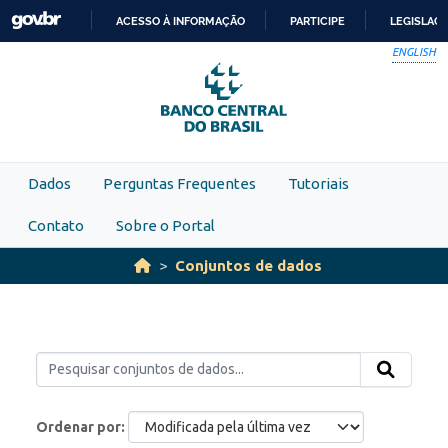
Skip to main content
ACESSO À INFORMAÇÃO
PARTICIPE
LEGISLAÇ
IR
ENGLISH
PARA
O
CONTEÚDO
Dados
Perguntas Frequentes
Tutoriais
Contato
Sobre o Portal
Conjuntos de dados
Ordenar por