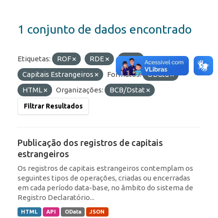
1 conjunto de dados encontrado
Etiquetas:
ROF
RDE
IED
Capitais Estrangeiros
Formatos:
OData
HTML
Organizações:
BCB/Dstat
Filtrar Resultados
Publicação dos registros de capitais
estrangeiros
Os registros de capitais estrangeiros contemplam os
seguintes tipos de operações, criadas ou encerradas
em cada período data-base, no âmbito do sistema de
Registro Declaratório...
HTML
API
OData
JSON