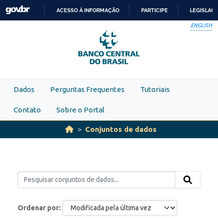
Skip to main content
ACESSO À INFORMAÇÃO
PARTICIPE
LEGISLAÇ
IR
ENGLISH
PARA
O
CONTEÚDO
Dados
Perguntas Frequentes
Tutoriais
Contato
Sobre o Portal
Conjuntos de dados
Ordenar por