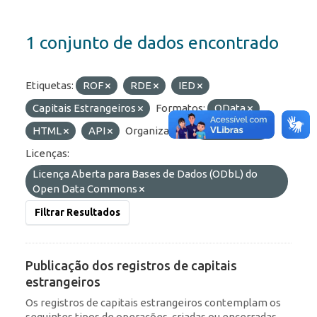
1 conjunto de dados encontrado
Etiquetas:
ROF
RDE
IED
Capitais Estrangeiros
Formatos:
OData
HTML
API
Organizações:
BCB/Dstat
Licenças:
Licença Aberta para Bases de Dados (ODbL) do
Open Data Commons
Filtrar Resultados
Publicação dos registros de capitais
estrangeiros
Os registros de capitais estrangeiros contemplam os
seguintes tipos de operações, criadas ou encerradas