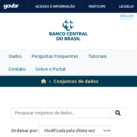
Skip to main content
ACESSO À INFORMAÇÃO
PARTICIPE
LEGISLAÇ
IR
ENGLISH
PARA
O
CONTEÚDO
Dados
Perguntas Frequentes
Tutoriais
Contato
Sobre o Portal
Conjuntos de dados
Ordenar por