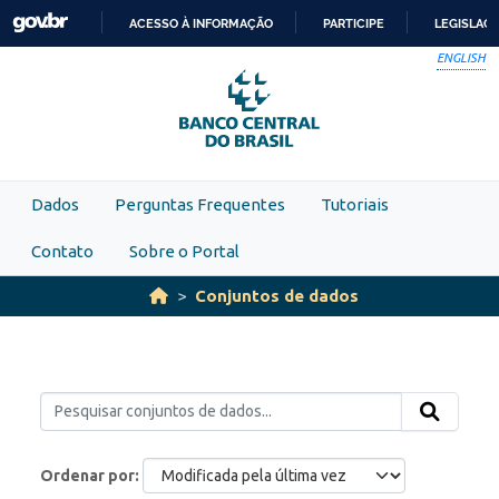
Skip to main content
ACESSO À INFORMAÇÃO
PARTICIPE
LEGISLAÇ
IR
ENGLISH
PARA
O
CONTEÚDO
Dados
Perguntas Frequentes
Tutoriais
Contato
Sobre o Portal
Conjuntos de dados
Ordenar por