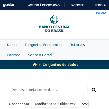
Skip to main content
ACESSO À INFORMAÇÃO
PARTICIPE
LEGISLAÇ
IR
ENGLISH
PARA
O
CONTEÚDO
Dados
Perguntas Frequentes
Tutoriais
Contato
Sobre o Portal
Conjuntos de dados
Ordenar por