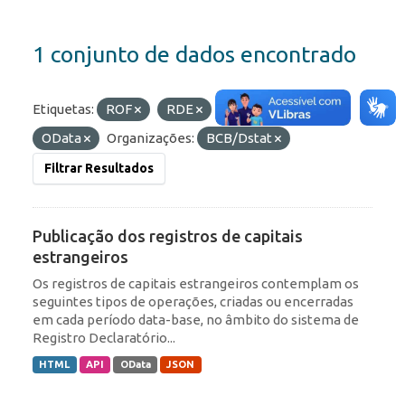
1 conjunto de dados encontrado
Etiquetas:
ROF
RDE
IED
Formatos:
OData
Organizações:
BCB/Dstat
Filtrar Resultados
Publicação dos registros de capitais
estrangeiros
Os registros de capitais estrangeiros contemplam os
seguintes tipos de operações, criadas ou encerradas
em cada período data-base, no âmbito do sistema de
Registro Declaratório...
HTML
API
OData
JSON