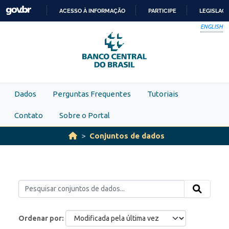
Skip to main content
ACESSO À INFORMAÇÃO
PARTICIPE
LEGISLAÇ
IR
ENGLISH
PARA
O
CONTEÚDO
Dados
Perguntas Frequentes
Tutoriais
Contato
Sobre o Portal
Conjuntos de dados
Ordenar por