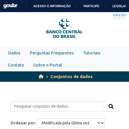
Skip to main content
ACESSO À INFORMAÇÃO
PARTICIPE
LEGISLAÇ
IR
ENGLISH
PARA
O
CONTEÚDO
Dados
Perguntas Frequentes
Tutoriais
Contato
Sobre o Portal
Conjuntos de dados
Ordenar por