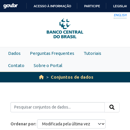
Skip to main content
ACESSO À INFORMAÇÃO
PARTICIPE
LEGISLAÇ
IR
ENGLISH
PARA
O
CONTEÚDO
Dados
Perguntas Frequentes
Tutoriais
Contato
Sobre o Portal
Conjuntos de dados
Ordenar por