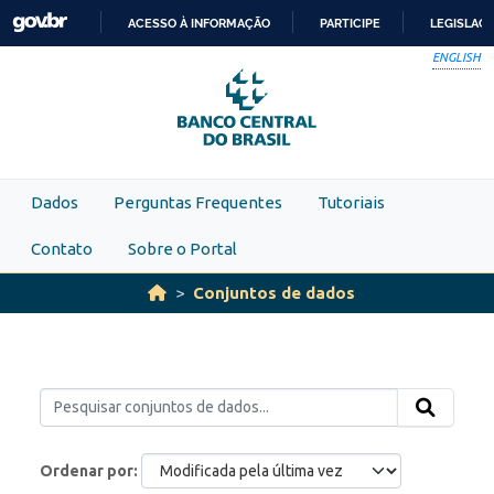
Skip to main content
ACESSO À INFORMAÇÃO
PARTICIPE
LEGISLAÇ
IR
ENGLISH
PARA
O
CONTEÚDO
Dados
Perguntas Frequentes
Tutoriais
Contato
Sobre o Portal
Conjuntos de dados
Ordenar por