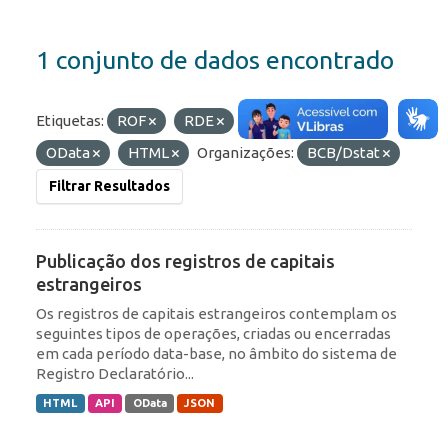
1 conjunto de dados encontrado
Etiquetas:
ROF
RDE
IED
Formatos:
OData
HTML
Organizações:
BCB/Dstat
Filtrar Resultados
Publicação dos registros de capitais
estrangeiros
Os registros de capitais estrangeiros contemplam os
seguintes tipos de operações, criadas ou encerradas
em cada período data-base, no âmbito do sistema de
Registro Declaratório...
HTML
API
OData
JSON