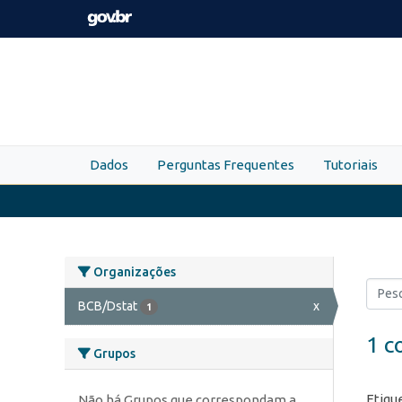
Skip to main content
Dados
Perguntas Frequentes
Tutoriais
Organizações
BCB/Dstat
x
1
1 c
Grupos
Etiqu
Não há Grupos que correspondam a