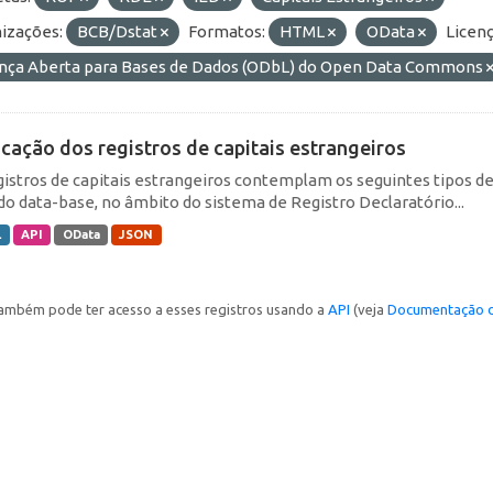
izações:
BCB/Dstat
Formatos:
HTML
OData
Licenç
ença Aberta para Bases de Dados (ODbL) do Open Data Commons
icação dos registros de capitais estrangeiros
gistros de capitais estrangeiros contemplam os seguintes tipos d
do data-base, no âmbito do sistema de Registro Declaratório...
L
API
OData
JSON
ambém pode ter acesso a esses registros usando a
API
(veja
Documentação d