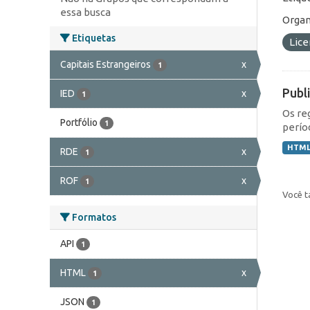
essa busca
Organ
Etiquetas
Lic
Capitais Estrangeiros
x
1
Publ
IED
x
1
Os re
Portfólio
1
perío
HTM
RDE
x
1
ROF
x
1
Você t
Formatos
API
1
HTML
x
1
JSON
1