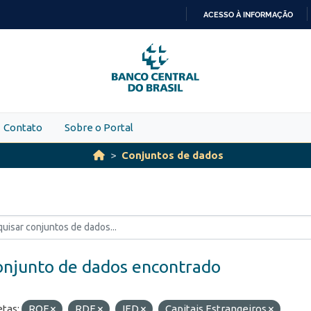
ACESSO À INFORMAÇÃO
IR
PARA
O
CONTEÚDO
Contato
Sobre o Portal
Conjuntos de dados
onjunto de dados encontrado
etas:
ROF
RDE
IED
Capitais Estrangeiros