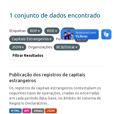
1 conjunto de dados encontrado
Etiquetas:
ROF
RDE
IED
Capitais Estrangeiros
Formatos:
API
JSON
Organizações:
BCB/Dstat
Filtrar Resultados
Publicação dos registros de capitais
estrangeiros
Os registros de capitais estrangeiros contemplam os
seguintes tipos de operações, criadas ou encerradas
em cada período data-base, no âmbito do sistema de
Registro Declaratório...
HTML
API
OData
JSON