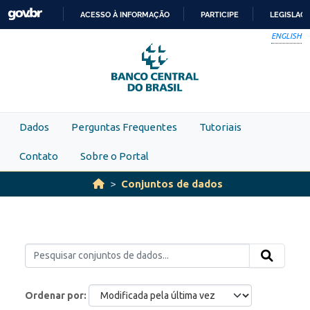
Skip to main content
ACESSO À INFORMAÇÃO
PARTICIPE
LEGISLAÇ
IR
ENGLISH
PARA
O
CONTEÚDO
Dados
Perguntas Frequentes
Tutoriais
Contato
Sobre o Portal
Conjuntos de dados
Ordenar por