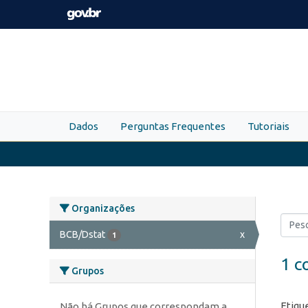
Skip to main content
Dados
Perguntas Frequentes
Tutoriais
Organizações
BCB/Dstat
x
1
1 c
Grupos
Etiqu
Não há Grupos que correspondam a