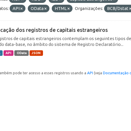
tos:
API
OData
HTML
Organizações:
BCB/Dstat
icação dos registros de capitais estrangeiros
gistros de capitais estrangeiros contemplam os seguintes tipos d
do data-base, no âmbito do sistema de Registro Declaratório...
L
API
OData
JSON
ambém pode ter acesso a esses registros usando a
API
(veja
Documentação d