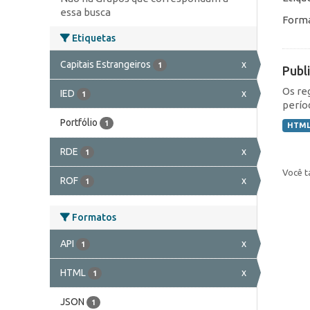
essa busca
Forma
Etiquetas
Capitais Estrangeiros
x
1
Publ
Os re
IED
x
1
perío
Portfólio
1
HTM
RDE
x
1
Você t
ROF
x
1
Formatos
API
x
1
HTML
x
1
JSON
1