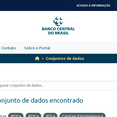
ACESSO À INFORMAÇÃO
IR
PARA
O
CONTEÚDO
Contato
Sobre o Portal
Conjuntos de dados
onjunto de dados encontrado
etas:
ROF
RDE
IED
Capitais Estrangeiros