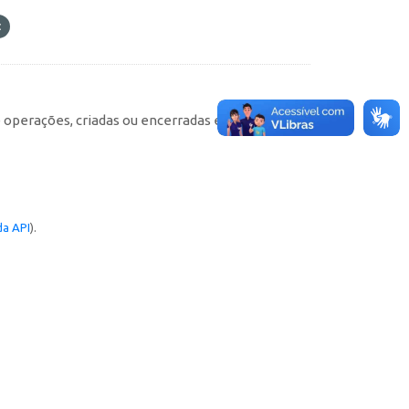
e operações, criadas ou encerradas em cada
a API
).