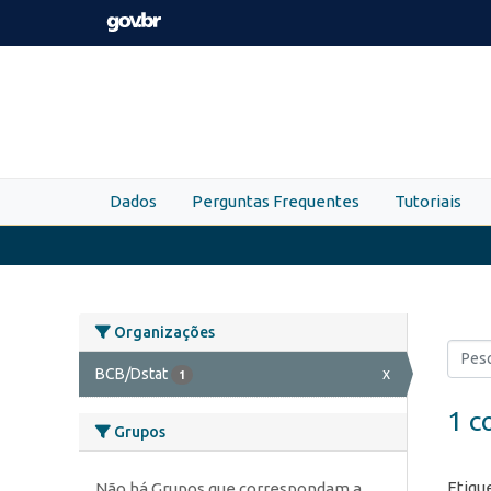
Skip to main content
Dados
Perguntas Frequentes
Tutoriais
Organizações
BCB/Dstat
x
1
1 c
Grupos
Etiqu
Não há Grupos que correspondam a