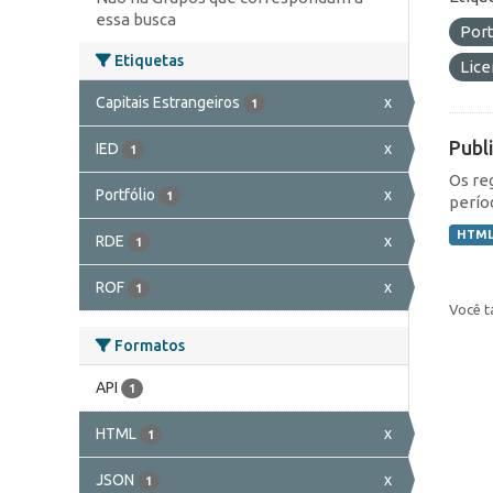
essa busca
Port
Etiquetas
Lic
Capitais Estrangeiros
x
1
Publ
IED
x
1
Os re
Portfólio
x
1
perío
HTM
RDE
x
1
ROF
x
1
Você t
Formatos
API
1
HTML
x
1
JSON
x
1