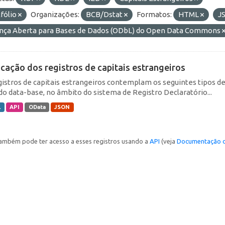
fólio
Organizações:
BCB/Dstat
Formatos:
HTML
J
ença Aberta para Bases de Dados (ODbL) do Open Data Commons
icação dos registros de capitais estrangeiros
gistros de capitais estrangeiros contemplam os seguintes tipos d
do data-base, no âmbito do sistema de Registro Declaratório...
L
API
OData
JSON
ambém pode ter acesso a esses registros usando a
API
(veja
Documentação d