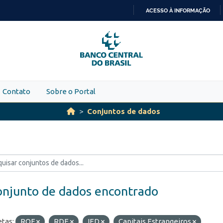
ACESSO À INFORMAÇÃO
IR
PARA
O
CONTEÚDO
Contato
Sobre o Portal
Conjuntos de dados
onjunto de dados encontrado
etas:
ROF
RDE
IED
Capitais Estrangeiros