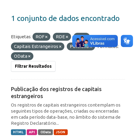
1 conjunto de dados encontrado
Etiquetas:
ROF
RDE
IED
Capitais Estrangeiros
Portfólio
Formatos:
OData
Filtrar Resultados
Publicação dos registros de capitais
estrangeiros
Os registros de capitais estrangeiros contemplam os
seguintes tipos de operações, criadas ou encerradas
em cada período data-base, no âmbito do sistema de
Registro Declaratório...
HTML
API
OData
JSON