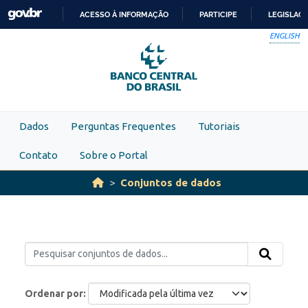
Skip to main content
ACESSO À INFORMAÇÃO
PARTICIPE
LEGISLAÇ
IR
ENGLISH
PARA
O
CONTEÚDO
Dados
Perguntas Frequentes
Tutoriais
Contato
Sobre o Portal
Conjuntos de dados
Ordenar por