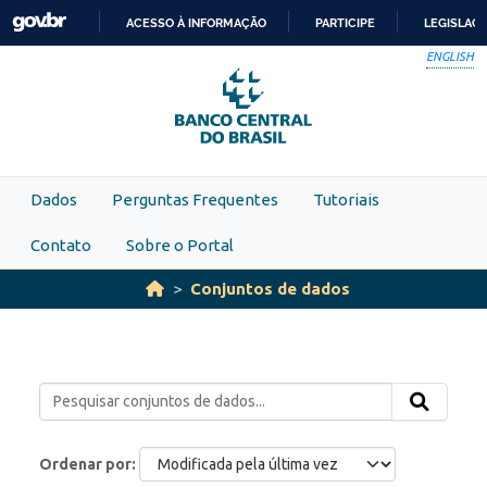
Skip to main content
ACESSO À INFORMAÇÃO
PARTICIPE
LEGISLAÇ
IR
ENGLISH
PARA
O
CONTEÚDO
Dados
Perguntas Frequentes
Tutoriais
Contato
Sobre o Portal
Conjuntos de dados
Ordenar por