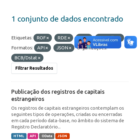
1 conjunto de dados encontrado
Etiquetas:
ROF
RDE
IED
Portfólio
Formatos:
API
JSON
Organizações:
BCB/Dstat
Filtrar Resultados
Publicação dos registros de capitais
estrangeiros
Os registros de capitais estrangeiros contemplam os
seguintes tipos de operações, criadas ou encerradas
em cada período data-base, no âmbito do sistema de
Registro Declaratório...
HTML
API
OData
JSON