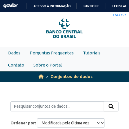
Skip to main content
ACESSO À INFORMAÇÃO
PARTICIPE
LEGISLAÇ
IR
ENGLISH
PARA
O
CONTEÚDO
Dados
Perguntas Frequentes
Tutoriais
Contato
Sobre o Portal
Conjuntos de dados
Ordenar por