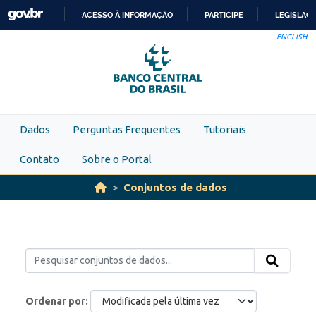
Skip to main content
ACESSO À INFORMAÇÃO
PARTICIPE
LEGISLAÇ
IR
ENGLISH
PARA
O
CONTEÚDO
Dados
Perguntas Frequentes
Tutoriais
Contato
Sobre o Portal
Conjuntos de dados
Ordenar por