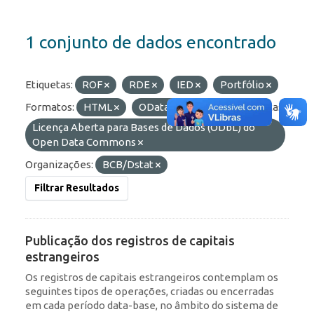
1 conjunto de dados encontrado
Etiquetas:
ROF
RDE
IED
Portfólio
Formatos:
HTML
OData
JSON
Licenças:
Licença Aberta para Bases de Dados (ODbL) do
Open Data Commons
Organizações:
BCB/Dstat
Filtrar Resultados
Publicação dos registros de capitais
estrangeiros
Os registros de capitais estrangeiros contemplam os
seguintes tipos de operações, criadas ou encerradas
em cada período data-base, no âmbito do sistema de