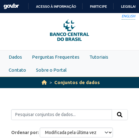
Skip to main content
ACESSO À INFORMAÇÃO
PARTICIPE
LEGISLAÇ
IR
ENGLISH
PARA
O
CONTEÚDO
Dados
Perguntas Frequentes
Tutoriais
Contato
Sobre o Portal
Conjuntos de dados
Ordenar por