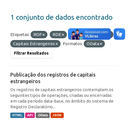
1 conjunto de dados encontrado
Etiquetas:
ROF
RDE
IED
Portfólio
Capitais Estrangeiros
Formatos:
OData
Filtrar Resultados
Publicação dos registros de capitais
estrangeiros
Os registros de capitais estrangeiros contemplam os
seguintes tipos de operações, criadas ou encerradas
em cada período data-base, no âmbito do sistema de
Registro Declaratório...
HTML
API
OData
JSON