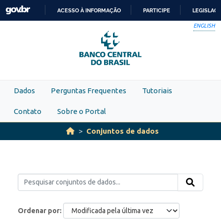
Skip to main content
ACESSO À INFORMAÇÃO
PARTICIPE
LEGISLAÇ
IR
ENGLISH
PARA
O
CONTEÚDO
Dados
Perguntas Frequentes
Tutoriais
Contato
Sobre o Portal
Conjuntos de dados
Ordenar por