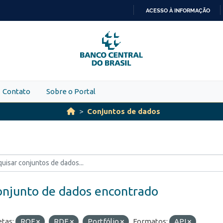
ACESSO À INFORMAÇÃO
IR
PARA
O
CONTEÚDO
Contato
Sobre o Portal
Conjuntos de dados
onjunto de dados encontrado
etas:
ROF
RDE
Portfólio
Formatos:
API