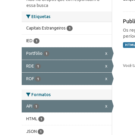
essa busca
Etiquetas
Publ
Capitais Estrangeiros
1
Os re
perío
IED
1
HTM
Portfólio
x
1
Você t
RDE
x
1
ROF
x
1
Formatos
API
x
1
HTML
1
JSON
1