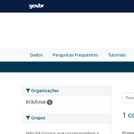
Skip to main content
Dados
Perguntas Frequentes
Tutoriais
Organizações
BCB/Dstat
1
1 c
Grupos
Etiqu
Não há Grupos que correspondam a