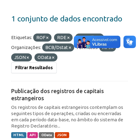
1 conjunto de dados encontrado
Etiquetas:
ROF
RDE
Portfólio
Organizações:
BCB/Dstat
Formatos:
API
JSON
OData
Filtrar Resultados
Publicação dos registros de capitais
estrangeiros
Os registros de capitais estrangeiros contemplam os
seguintes tipos de operações, criadas ou encerradas
em cada período data-base, no âmbito do sistema de
Registro Declaratório...
HTML
API
OData
JSON