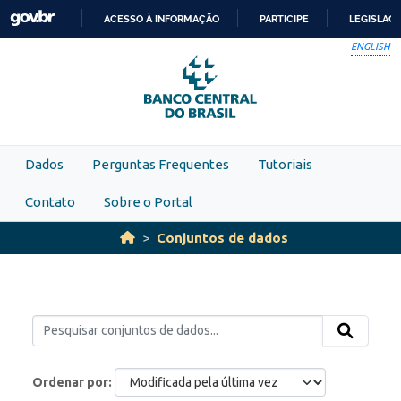
Skip to main content
ACESSO À INFORMAÇÃO
PARTICIPE
LEGISLAÇ
IR
ENGLISH
PARA
O
CONTEÚDO
Dados
Perguntas Frequentes
Tutoriais
Contato
Sobre o Portal
Conjuntos de dados
Ordenar por