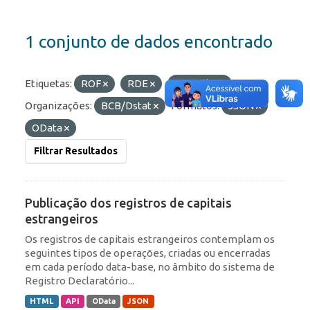
1 conjunto de dados encontrado
Etiquetas:
ROF
RDE
Portfólio
Organizações:
BCB/Dstat
Formatos:
JSON
OData
Filtrar Resultados
Publicação dos registros de capitais
estrangeiros
Os registros de capitais estrangeiros contemplam os
seguintes tipos de operações, criadas ou encerradas
em cada período data-base, no âmbito do sistema de
Registro Declaratório...
HTML
API
OData
JSON