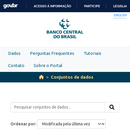
Skip to main content
ACESSO À INFORMAÇÃO
PARTICIPE
LEGISLAÇ
IR
ENGLISH
PARA
O
CONTEÚDO
Dados
Perguntas Frequentes
Tutoriais
Contato
Sobre o Portal
Conjuntos de dados
Ordenar por