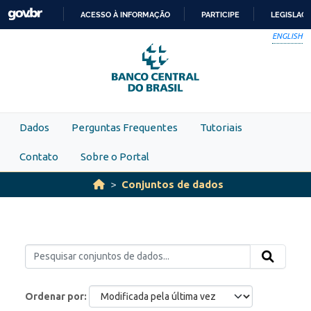
Skip to main content
ACESSO À INFORMAÇÃO
PARTICIPE
LEGISLAÇ
IR
ENGLISH
PARA
O
CONTEÚDO
Dados
Perguntas Frequentes
Tutoriais
Contato
Sobre o Portal
Conjuntos de dados
Ordenar por