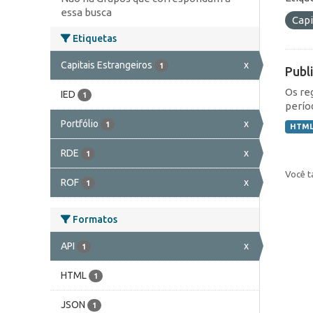
essa busca
Capi
Etiquetas
Capitais Estrangeiros
x
1
Publ
Os re
IED
1
perío
Portfólio
x
1
HTM
RDE
x
1
Você t
ROF
x
1
Formatos
API
x
1
HTML
1
JSON
1