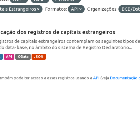
tais Estrangeiros
Formatos:
API
Organizações:
BCB/Ds
icação dos registros de capitais estrangeiros
gistros de capitais estrangeiros contemplam os seguintes tipos d
do data-base, no âmbito do sistema de Registro Declaratório...
L
API
OData
JSON
ambém pode ter acesso a esses registros usando a
API
(veja
Documentação d