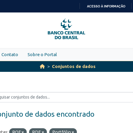
ACESSO À INFORMAÇÃO
IR
PARA
O
CONTEÚDO
Contato
Sobre o Portal
Conjuntos de dados
onjunto de dados encontrado
etas:
ROF
RDE
Portfólio