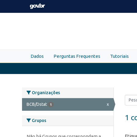
Skip to main content
Dados
Perguntas Frequentes
Tutoriais
Organizações
BCB/Dstat
x
1
1 c
Grupos
Etiqu
Não há Grupos que correspondam a