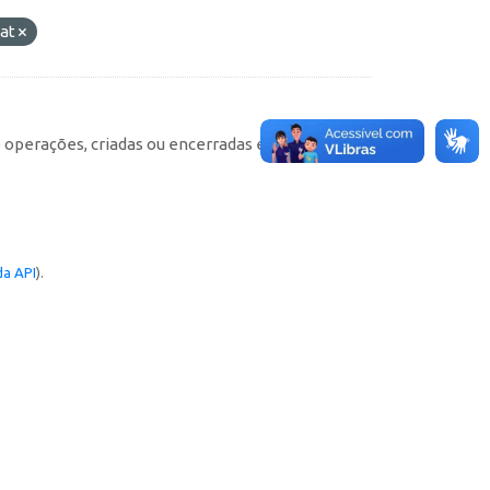
tat
e operações, criadas ou encerradas em cada
a API
).