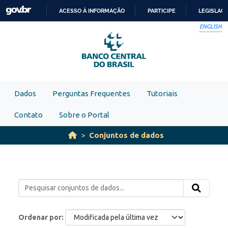
Skip to main content
ACESSO À INFORMAÇÃO
PARTICIPE
LEGISLAÇ
IR
ENGLISH
PARA
O
CONTEÚDO
Dados
Perguntas Frequentes
Tutoriais
Contato
Sobre o Portal
Conjuntos de dados
Ordenar por