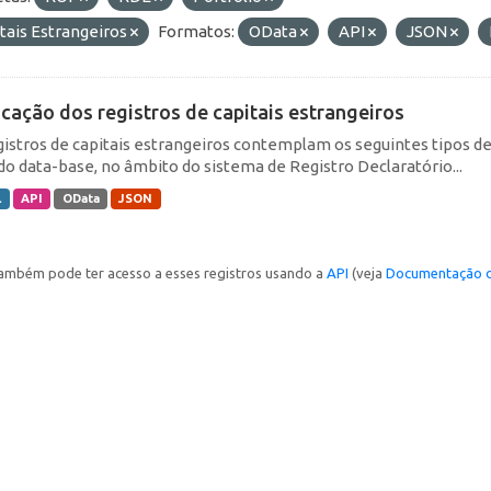
tais Estrangeiros
Formatos:
OData
API
JSON
icação dos registros de capitais estrangeiros
gistros de capitais estrangeiros contemplam os seguintes tipos d
do data-base, no âmbito do sistema de Registro Declaratório...
L
API
OData
JSON
ambém pode ter acesso a esses registros usando a
API
(veja
Documentação d