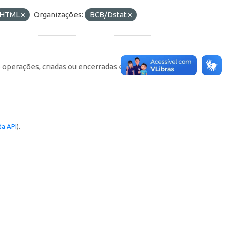
HTML
Organizações:
BCB/Dstat
e operações, criadas ou encerradas em cada
a API
).