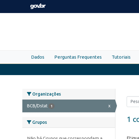
Skip to main content
Dados
Perguntas Frequentes
Tutoriais
Organizações
BCB/Dstat
x
1
1 c
Grupos
Etiqu
Não há Grupos que correspondam a