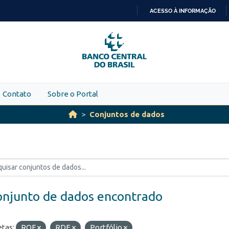
ACESSO À INFORMAÇÃO
IR
PARA
O
CONTEÚDO
Contato
Sobre o Portal
Conjuntos de dados
onjunto de dados encontrado
etas:
ROF
RDE
Portfólio