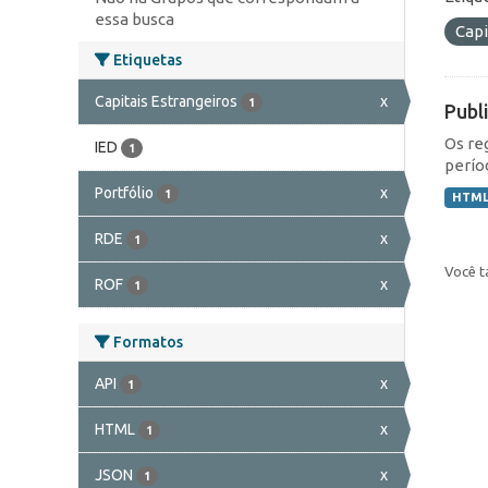
essa busca
Capi
Etiquetas
Capitais Estrangeiros
x
1
Publ
Os re
IED
1
perío
Portfólio
x
1
HTM
RDE
x
1
Você t
ROF
x
1
Formatos
API
x
1
HTML
x
1
JSON
x
1