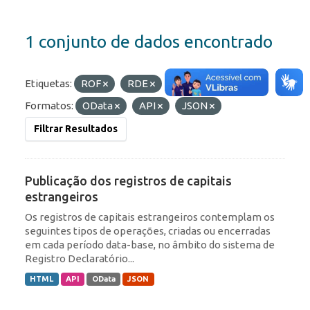
1 conjunto de dados encontrado
Etiquetas:
ROF
RDE
Portfólio
Formatos:
OData
API
JSON
Filtrar Resultados
Publicação dos registros de capitais
estrangeiros
Os registros de capitais estrangeiros contemplam os
seguintes tipos de operações, criadas ou encerradas
em cada período data-base, no âmbito do sistema de
Registro Declaratório...
HTML
API
OData
JSON