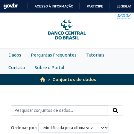
Skip to main content
ACESSO À INFORMAÇÃO
PARTICIPE
LEGISLAÇ
IR
ENGLISH
PARA
O
CONTEÚDO
Dados
Perguntas Frequentes
Tutoriais
Contato
Sobre o Portal
Conjuntos de dados
Ordenar por