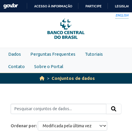
Skip to main content
ACESSO À INFORMAÇÃO
PARTICIPE
LEGISLAÇ
IR
ENGLISH
PARA
O
CONTEÚDO
Dados
Perguntas Frequentes
Tutoriais
Contato
Sobre o Portal
Conjuntos de dados
Ordenar por