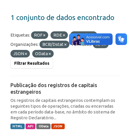
1 conjunto de dados encontrado
Etiquetas:
ROF
RDE
Portfólio
Organizações:
BCB/Dstat
Formatos:
API
JSON
OData
Filtrar Resultados
Publicação dos registros de capitais
estrangeiros
Os registros de capitais estrangeiros contemplam os
seguintes tipos de operações, criadas ou encerradas
em cada período data-base, no âmbito do sistema de
Registro Declaratório...
HTML
API
OData
JSON