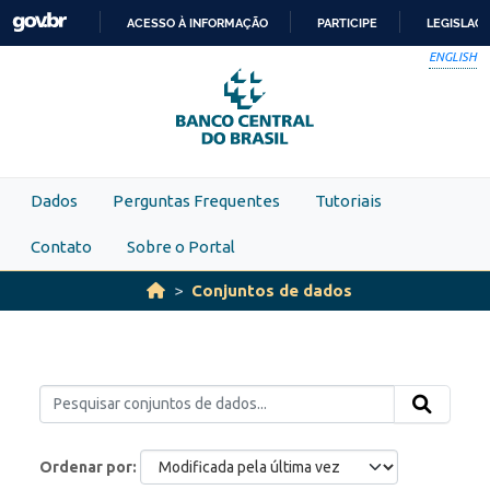
Skip to main content
ACESSO À INFORMAÇÃO
PARTICIPE
LEGISLAÇ
IR
ENGLISH
PARA
O
CONTEÚDO
Dados
Perguntas Frequentes
Tutoriais
Contato
Sobre o Portal
Conjuntos de dados
Ordenar por