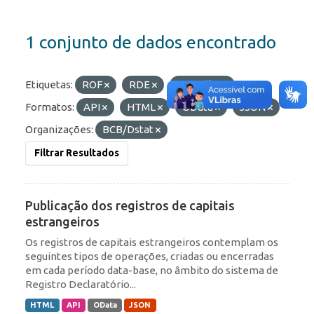
1 conjunto de dados encontrado
Etiquetas:
ROF
RDE
Portfólio
Formatos:
API
HTML
OData
JSON
Organizações:
BCB/Dstat
Filtrar Resultados
Publicação dos registros de capitais
estrangeiros
Os registros de capitais estrangeiros contemplam os
seguintes tipos de operações, criadas ou encerradas
em cada período data-base, no âmbito do sistema de
Registro Declaratório...
HTML
API
OData
JSON