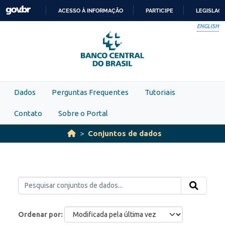
Skip to main content
ACESSO À INFORMAÇÃO
PARTICIPE
LEGISLAÇ
IR
ENGLISH
PARA
O
CONTEÚDO
Dados
Perguntas Frequentes
Tutoriais
Contato
Sobre o Portal
Conjuntos de dados
Ordenar por