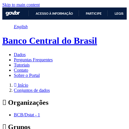
Skip to main content
ACESSO À INFORMAÇÃO
PARTICIPE
LEGISLA
IR
English
PARA
O
CONTEÚDO
Banco Central do Brasil
Dados
Perguntas Frequentes
Tutoriais
Contato
Sobre o Portal
Início
Conjuntos de dados
Organizações
BCB/Dstat
-
1
Grupos