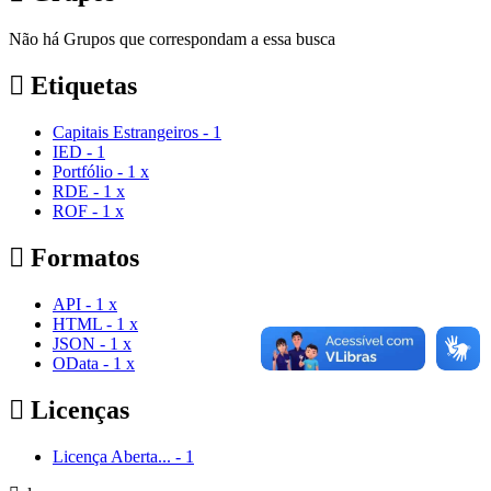
Não há Grupos que correspondam a essa busca
Etiquetas
Capitais Estrangeiros
-
1
IED
-
1
Portfólio
-
1
x
RDE
-
1
x
ROF
-
1
x
Formatos
API
-
1
x
HTML
-
1
x
JSON
-
1
x
OData
-
1
x
Licenças
Licença Aberta...
-
1