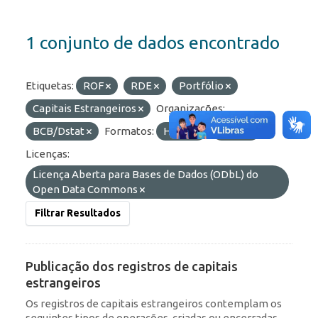
1 conjunto de dados encontrado
Etiquetas:
ROF
RDE
Portfólio
Capitais Estrangeiros
Organizações:
BCB/Dstat
Formatos:
HTML
JSON
Licenças:
Licença Aberta para Bases de Dados (ODbL) do
Open Data Commons
Filtrar Resultados
Publicação dos registros de capitais
estrangeiros
Os registros de capitais estrangeiros contemplam os
seguintes tipos de operações, criadas ou encerradas