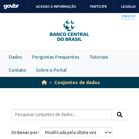
Skip to main content
ACESSO À INFORMAÇÃO
PARTICIPE
LEGISLAÇ
IR
ENGLISH
PARA
O
CONTEÚDO
Dados
Perguntas Frequentes
Tutoriais
Contato
Sobre o Portal
Conjuntos de dados
Ordenar por