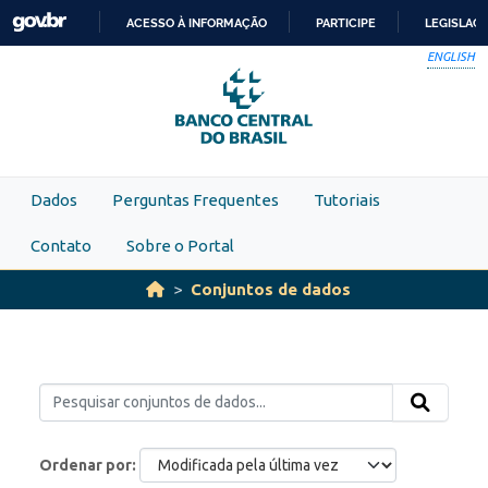
Skip to main content
ACESSO À INFORMAÇÃO
PARTICIPE
LEGISLAÇ
IR
ENGLISH
PARA
O
CONTEÚDO
Dados
Perguntas Frequentes
Tutoriais
Contato
Sobre o Portal
Conjuntos de dados
Ordenar por