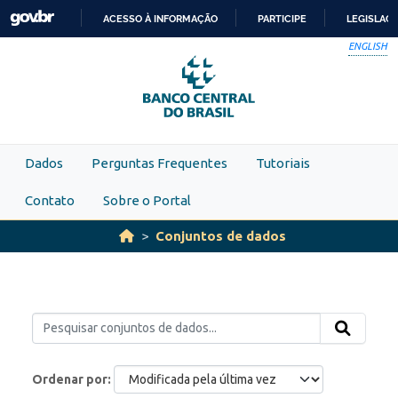
Skip to main content
ACESSO À INFORMAÇÃO
PARTICIPE
LEGISLAÇ
IR
ENGLISH
PARA
O
CONTEÚDO
Dados
Perguntas Frequentes
Tutoriais
Contato
Sobre o Portal
Conjuntos de dados
Ordenar por