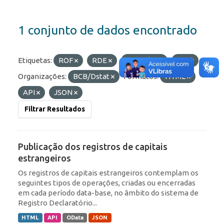
1 conjunto de dados encontrado
Etiquetas:
ROF
RDE
Portfólio
IED
Organizações:
BCB/Dstat
Formatos:
HTML
API
JSON
Filtrar Resultados
Publicação dos registros de capitais
estrangeiros
Os registros de capitais estrangeiros contemplam os
seguintes tipos de operações, criadas ou encerradas
em cada período data-base, no âmbito do sistema de
Registro Declaratório...
HTML
API
OData
JSON