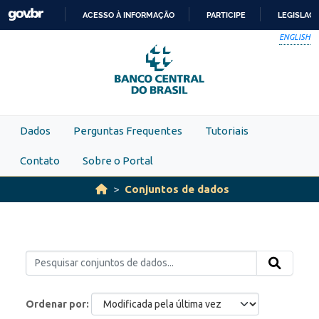
Skip to main content
ACESSO À INFORMAÇÃO
PARTICIPE
LEGISLAÇ
IR
ENGLISH
PARA
O
CONTEÚDO
Dados
Perguntas Frequentes
Tutoriais
Contato
Sobre o Portal
Conjuntos de dados
Ordenar por