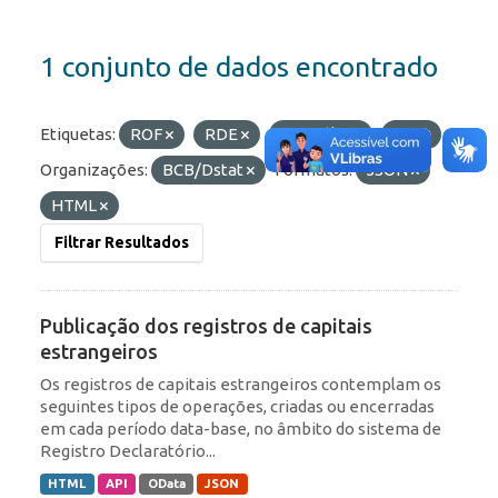
1 conjunto de dados encontrado
Etiquetas:
ROF
RDE
Portfólio
IED
Organizações:
BCB/Dstat
Formatos:
JSON
HTML
Filtrar Resultados
Publicação dos registros de capitais
estrangeiros
Os registros de capitais estrangeiros contemplam os
seguintes tipos de operações, criadas ou encerradas
em cada período data-base, no âmbito do sistema de
Registro Declaratório...
HTML
API
OData
JSON