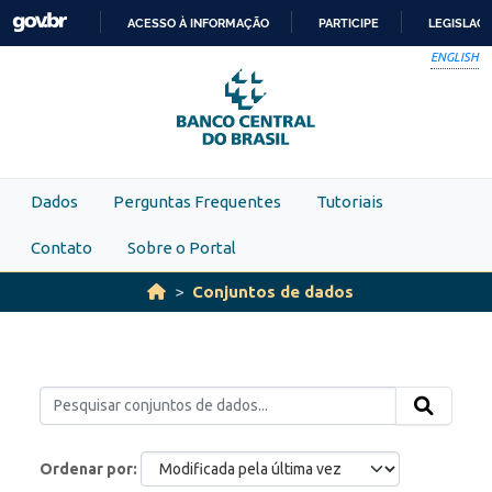
Skip to main content
ACESSO À INFORMAÇÃO
PARTICIPE
LEGISLAÇ
IR
ENGLISH
PARA
O
CONTEÚDO
Dados
Perguntas Frequentes
Tutoriais
Contato
Sobre o Portal
Conjuntos de dados
Ordenar por