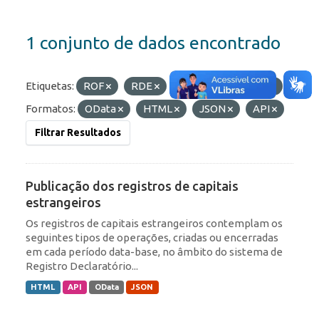
1 conjunto de dados encontrado
Etiquetas:
ROF
RDE
Portfólio
IED
Formatos:
OData
HTML
JSON
API
Filtrar Resultados
Publicação dos registros de capitais
estrangeiros
Os registros de capitais estrangeiros contemplam os
seguintes tipos de operações, criadas ou encerradas
em cada período data-base, no âmbito do sistema de
Registro Declaratório...
HTML
API
OData
JSON