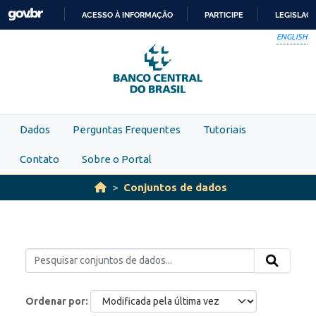
Skip to main content
ACESSO À INFORMAÇÃO
PARTICIPE
LEGISLAÇ
IR
ENGLISH
PARA
O
CONTEÚDO
Dados
Perguntas Frequentes
Tutoriais
Contato
Sobre o Portal
Conjuntos de dados
Ordenar por