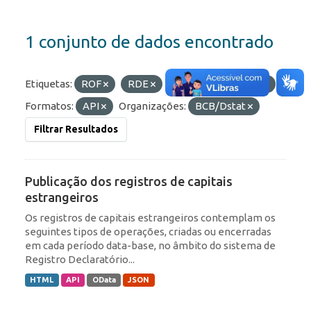
1 conjunto de dados encontrado
Etiquetas:
ROF
RDE
Portfólio
IED
Formatos:
API
Organizações:
BCB/Dstat
Filtrar Resultados
Publicação dos registros de capitais
estrangeiros
Os registros de capitais estrangeiros contemplam os
seguintes tipos de operações, criadas ou encerradas
em cada período data-base, no âmbito do sistema de
Registro Declaratório...
HTML
API
OData
JSON