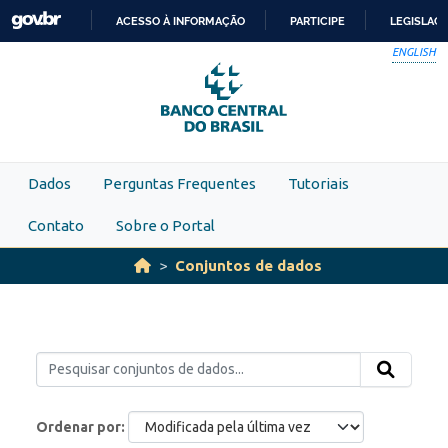
Skip to main content
ACESSO À INFORMAÇÃO
PARTICIPE
LEGISLAÇ
IR
ENGLISH
PARA
O
CONTEÚDO
Dados
Perguntas Frequentes
Tutoriais
Contato
Sobre o Portal
Conjuntos de dados
Ordenar por