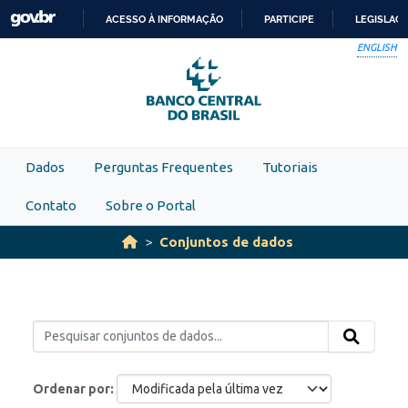
Skip to main content
ACESSO À INFORMAÇÃO
PARTICIPE
LEGISLAÇ
IR
ENGLISH
PARA
O
CONTEÚDO
Dados
Perguntas Frequentes
Tutoriais
Contato
Sobre o Portal
Conjuntos de dados
Ordenar por