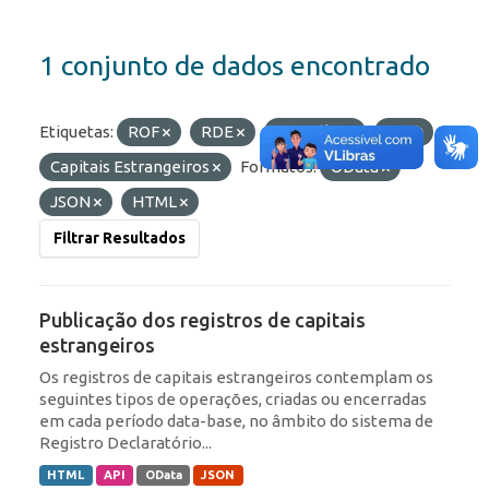
1 conjunto de dados encontrado
Etiquetas:
ROF
RDE
Portfólio
IED
Capitais Estrangeiros
Formatos:
OData
JSON
HTML
Filtrar Resultados
Publicação dos registros de capitais
estrangeiros
Os registros de capitais estrangeiros contemplam os
seguintes tipos de operações, criadas ou encerradas
em cada período data-base, no âmbito do sistema de
Registro Declaratório...
HTML
API
OData
JSON