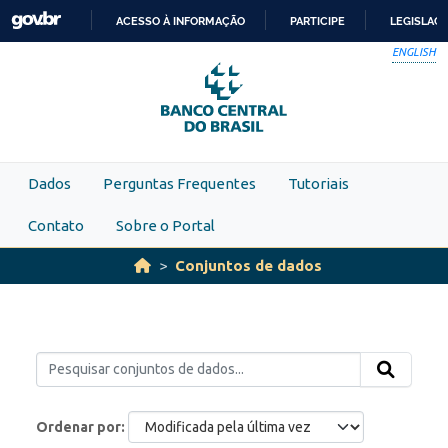
Skip to main content
ACESSO À INFORMAÇÃO
PARTICIPE
LEGISLAÇ
IR
ENGLISH
PARA
O
CONTEÚDO
Dados
Perguntas Frequentes
Tutoriais
Contato
Sobre o Portal
Conjuntos de dados
Ordenar por