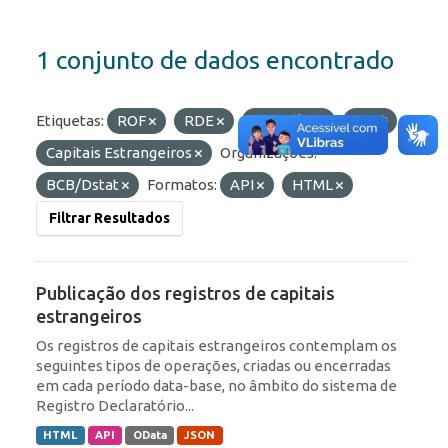
1 conjunto de dados encontrado
Etiquetas:
ROF
RDE
Portfólio
IED
Capitais Estrangeiros
Organizações:
BCB/Dstat
Formatos:
API
HTML
Filtrar Resultados
Publicação dos registros de capitais
estrangeiros
Os registros de capitais estrangeiros contemplam os
seguintes tipos de operações, criadas ou encerradas
em cada período data-base, no âmbito do sistema de
Registro Declaratório...
HTML
API
OData
JSON