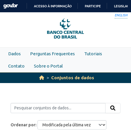
Skip to main content
ACESSO À INFORMAÇÃO
PARTICIPE
LEGISLAÇ
IR
ENGLISH
PARA
O
CONTEÚDO
Dados
Perguntas Frequentes
Tutoriais
Contato
Sobre o Portal
Conjuntos de dados
Ordenar por