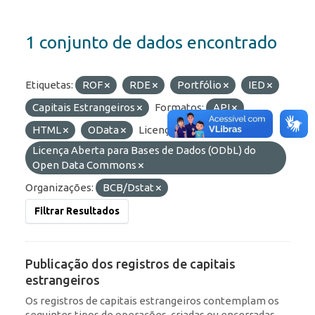
1 conjunto de dados encontrado
Etiquetas:
ROF
RDE
Portfólio
IED
Capitais Estrangeiros
Formatos:
API
HTML
OData
Licenças:
Licença Aberta para Bases de Dados (ODbL) do
Open Data Commons
Organizações:
BCB/Dstat
Filtrar Resultados
Publicação dos registros de capitais
estrangeiros
Os registros de capitais estrangeiros contemplam os
seguintes tipos de operações, criadas ou encerradas