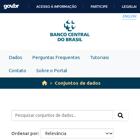
Skip to main content
ACESSO À INFORMAÇÃO
PARTICIPE
LEGISLAÇ
IR
ENGLISH
PARA
O
CONTEÚDO
Dados
Perguntas Frequentes
Tutoriais
Contato
Sobre o Portal
Conjuntos de dados
Ordenar por