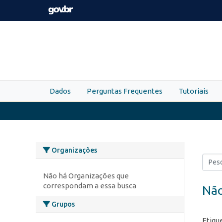
Skip to main content
Dados
Perguntas Frequentes
Tutoriais
Organizações
Não há Organizações que
correspondam a essa busca
Não
Grupos
Etiqu