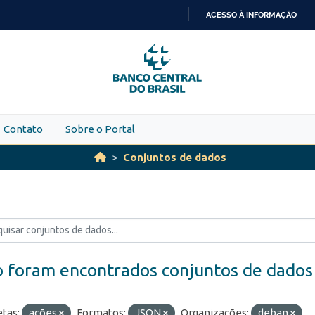
ACESSO À INFORMAÇÃO
IR
PARA
O
CONTEÚDO
Contato
Sobre o Portal
Conjuntos de dados
 foram encontrados conjuntos de dados
etas:
ações
Formatos:
JSON
Organizações:
deban