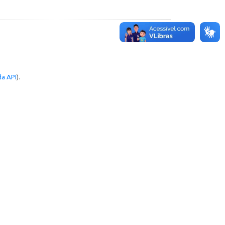
a API
).